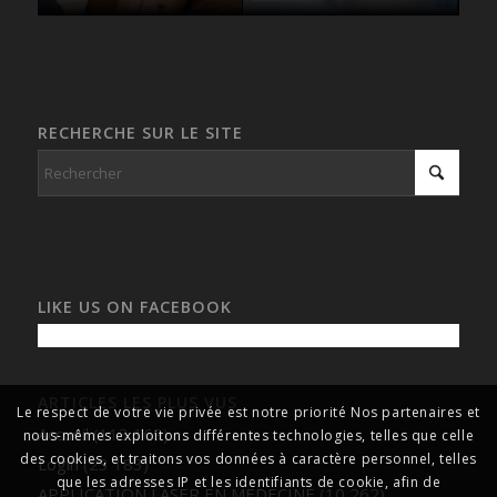
RECHERCHE SUR LE SITE
LIKE US ON FACEBOOK
ARTICLES LES PLUS VUS
Le respect de votre vie privée est notre priorité Nos partenaires et
Accueil
(113 169)
nous-mêmes exploitons différentes technologies, telles que celle
des cookies, et traitons vos données à caractère personnel, telles
Login
(23 183)
que les adresses IP et les identifiants de cookie, afin de
APPLICATION LASER EN MEDECINE
(10 262)