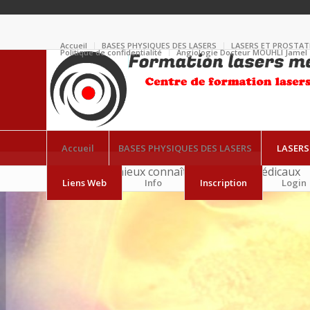
Accueil
BASES PHYSIQUES DES LASERS
LASERS ET PROSTAT
Politique de confidentialité
Angiologie Docteur MOUHLI Jamel
Accueil
BASES PHYSIQUES DES LASERS
LASERS
Apprendre à mieux connaître les lasers médicaux
Liens Web
Info
Inscription
Login