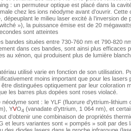
hing
: un permuteur optique est placé dans la cavité
male chez les ions néodyme avant d’ouvrir. Cette 
, dépeuplant le milieu laser excité à l’inversion de 
itché »), la puissance émise est de 20 mégawatts
econdes sont atteintes
s bandes situées entre 730-
760 nm
et 790-
820 n
ement dans ces bandes, sont ainsi plus efficaces p
 au xénon, qui produisent plus de lumière blanch
iau utilisé varie en fonction de son utilisation. 
ificativement moins important que pour les lasers 
tre distinguées optiquement par leur coloration 
que les barres plus dopées sont roses violacé.
néodyme sont : le YLF (fluorure d’yttrium-lithium
nm
), Y
V
O
(vanadate d’yttrium,
1 064 nm
), et certa
4
but d’obtenir une combinaison de propriétés therm
 et leurs variantes sont « pompés » soit par des
 des diodes lasers dans le proche infrarouge (las