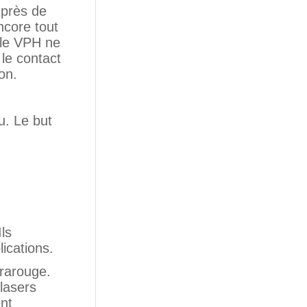
 près de
ncore tout
 le VPH ne
le contact
on.
u. Le but
ls
ications.
frarouge.
 lasers
nt