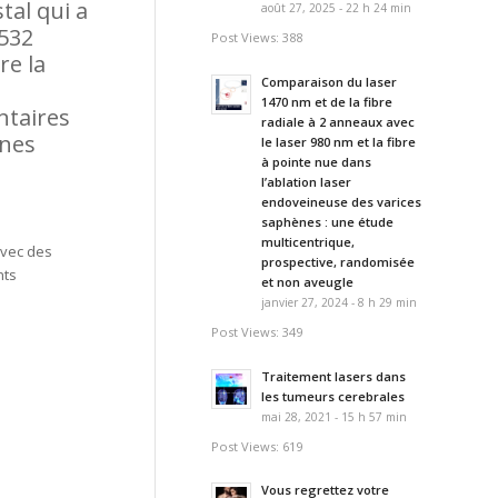
tal qui a
août 27, 2025 - 22 h 24 min
 532
Post Views: 388
re la
Comparaison du laser
e
1470 nm et de la fibre
ntaires
radiale à 2 anneaux avec
ines
le laser 980 nm et la fibre
à pointe nue dans
l’ablation laser
endoveineuse des varices
saphènes : une étude
multicentrique,
avec des
prospective, randomisée
nts
et non aveugle
janvier 27, 2024 - 8 h 29 min
Post Views: 349
Traitement lasers dans
les tumeurs cerebrales
mai 28, 2021 - 15 h 57 min
Post Views: 619
Vous regrettez votre