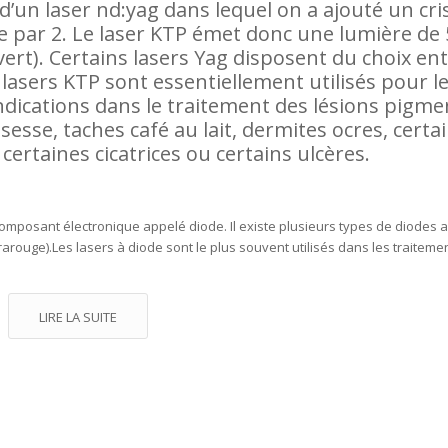
t d’un laser nd:yag dans lequel on a ajouté un cris
de par 2. Le laser KTP émet donc une lumière de
rt). Certains lasers Yag disposent du choix ent
asers KTP sont essentiellement utilisés pour l
indications dans le traitement des lésions pigme
sesse, taches café au lait, dermites ocres, certa
ertaines cicatrices ou certains ulcères.
composant électronique appelé diode. Il existe plusieurs types de diodes 
arouge).Les lasers à diode sont le plus souvent utilisés dans les traiteme
LIRE LA SUITE