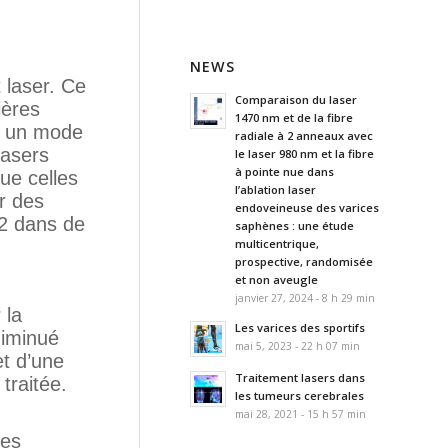
NEWS
 laser. Ce
Comparaison du laser
ières
1470 nm et de la fibre
u un mode
radiale à 2 anneaux avec
lasers
le laser 980 nm et la fibre
à pointe nue dans
ue celles
l’ablation laser
er des
endoveineuse des varices
O2 dans de
saphènes : une étude
multicentrique,
prospective, randomisée
et non aveugle
janvier 27, 2024 - 8 h 29 min
 la
Les varices des sportifs
diminué
mai 5, 2023 - 22 h 07 min
et d’une
Traitement lasers dans
traitée.
les tumeurs cerebrales
mai 28, 2021 - 15 h 57 min
des