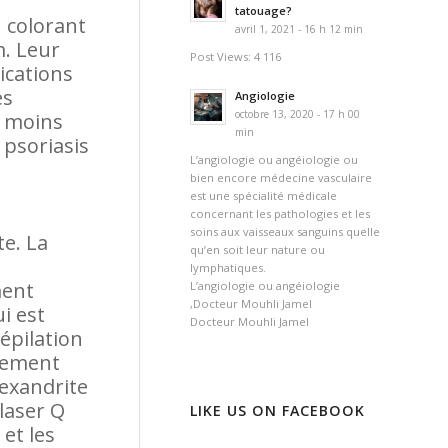
tatouage?
 colorant
avril 1, 2021 - 16 h 12 min
m. Leur
Post Views: 4 116
dications
es
Angiologie
octobre 13, 2020 - 17 h 00
e moins
min
 psoriasis
L’angiologie ou angéiologie ou
bien encore médecine vasculaire
est une spécialité médicale
concernant les pathologies et les
soins aux vaisseaux sanguins quelle
te. La
qu’en soit leur nature ou
lymphatiques.
ment
L’angiologie ou angéiologie
,Docteur Mouhli Jamel
i est
Docteur Mouhli Jamel
’épilation
ssement
lexandrite
laser Q
LIKE US ON FACEBOOK
et les