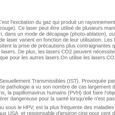
C’est l’excitation du gaz qui produit un rayonnement
arouge). Ce laser peut être utilisé de plusieurs man
ri, dans un mode de décapage (photo-ablation), o
 laser varient en fonction de leur utilisation. Les 
tent la prise de précautions plus contraignantes q
es lasers. De plus, les lasers CO2 peuvent nécessit
ue pour les autres lasers.On utilise les lasers C
ns Sexuellement Transmissibles (IST). Provoquée par
tte pathologie a vu son nombre de cas largement 
, la papillomavirus humains (PVH) doit faire l’obj
érer dangereuse pour la santé lorsqu’elle n’est pas 
u sous le HPV, est la plus fréquente des maladies
aux USA et responsable d’environ cinq pour cent 