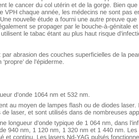
nt le cancer du col utérin et de la gorge. Bien que
r le VPH chaque année, les médecins ne sont pas e
e. Une nouvelle étude a fourni une autre preuve que
 également se propager par le bouche-à-génitale et 
lisent le tabac étant au plus haut risque d’infecti
 par abrasion des couches superficielles de la pea
 ‘propre’ de l’épiderme.
ngueur d’onde 1064 nm et 532 nm.
t au moyen de lampes flash ou de diodes laser. I
de laser, et sont utilisés dans de nombreuses appl
ne longueur d’onde typique de
1 064 nm
, dans l’in
 de
940 nm
,
1 120 nm
,
1 320 nm
et
1 440 nm
. Les
 et continu. Les lasers Nd-YAG pulsés fonctionne