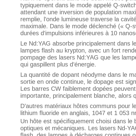
typiquement dans le mode appelé
Q-switc
attendant une inversion de population maxi
remplie, l’onde lumineuse traverse la cavité
maximale. Dans le mode déclenché (« Q-sw
durées d’impulsions inférieures à 10 nanos
Le Nd:YAG absorbe principalement dans le
lampes flash au krypton, avec un fort rend
pompage des lasers Nd:YAG que les lampes
qui gaspillent plus d’énergie.
La quantité de dopant néodyme dans le matér
sortie en onde continue, le dopage est sign
Les barres CW faiblement dopées peuvent ê
importante, principalement blanche, alors 
D’autres matériaux hôtes communs pour le 
lithium fluoride
en anglais, 1047 et
1 053 
Un hôte est spécifiquement choisi dans le 
optiques et mécaniques. Les lasers Nd-YAG
flash, des lampes à décharges continues ou