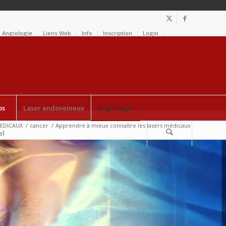
Angiologie
Liens Web
Info
Inscription
Login
os
Laser endoveineux
Angiologie
MEDICAUX
/
cancer
/
Apprendre à mieux connaître les lasers médicaux
el