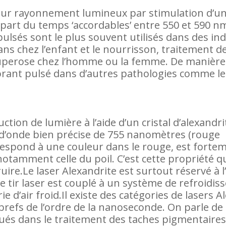
leur rayonnement lumineux par stimulation d’un
lupart du temps ‘accordables’ entre 550 et 590 n
 pulsés sont le plus souvent utilisés dans des in
ns chez l’enfant et le nourrisson, traitement d
couperose chez l’homme ou la femme. De manièr
olorant pulsé dans d’autres pathologies comme le
ction de lumière à l’aide d’un cristal d’alexandri
 d’onde bien précise de 755 nanomètres (rouge
respond à une couleur dans le rouge, est forte
otamment celle du poil. C’est cette propriété qu
ruire.Le laser Alexandrite est surtout réservé à l
le tir laser est couplé à un système de refroidi
ie d’air froid.Il existe des catégories de lasers A
refs de l’ordre de la nanoseconde. On parle de 
iqués dans le traitement des taches pigmentaires 