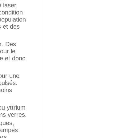
 laser,
condition
population
 et des
m
. Des
our le
e et donc
Pour une
pulsés.
moins
 ou
yttrium
ins verres.
iques,
 lampes
ers