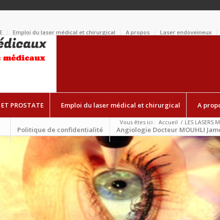
E
Emploi du laser médical et chirurgical
A propos
Laser endoveineux
 ET PROSTATE
Emploi du laser médical et chirurgical
A prop
Vous êtes ici :
Accueil
/
LES LASERS 
Politique de confidentialité
Angiologie Docteur MOUHLI Jam