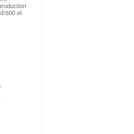
production
GE600 et
,
l