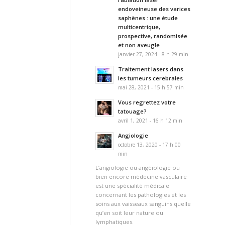
endoveineuse des varices
saphènes : une étude
multicentrique,
prospective, randomisée
et non aveugle
janvier 27, 2024 - 8 h 29 min
Traitement lasers dans
les tumeurs cerebrales
mai 28, 2021 - 15 h 57 min
Vous regrettez votre
tatouage?
avril 1, 2021 - 16 h 12 min
Angiologie
octobre 13, 2020 - 17 h 00
min
L’angiologie ou angéiologie ou
bien encore médecine vasculaire
est une spécialité médicale
concernant les pathologies et les
soins aux vaisseaux sanguins quelle
qu’en soit leur nature ou
lymphatiques.