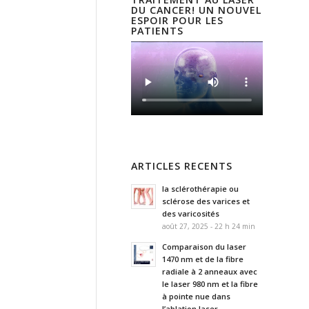
DU CANCER! UN NOUVEL
ESPOIR POUR LES
PATIENTS
ARTICLES RECENTS
la sclérothérapie ou
sclérose des varices et
des varicosités
août 27, 2025 - 22 h 24 min
Comparaison du laser
1470 nm et de la fibre
radiale à 2 anneaux avec
le laser 980 nm et la fibre
à pointe nue dans
l’ablation laser