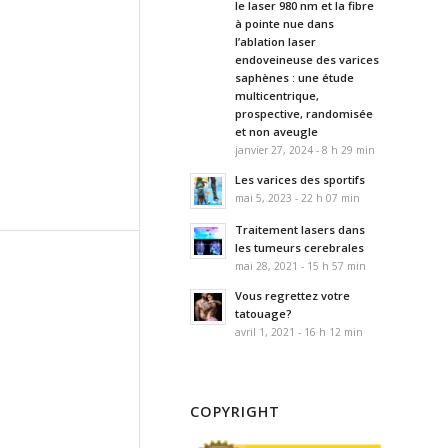
le laser 980 nm et la fibre
à pointe nue dans
l’ablation laser
endoveineuse des varices
saphènes : une étude
multicentrique,
prospective, randomisée
et non aveugle
janvier 27, 2024 - 8 h 29 min
Les varices des sportifs
mai 5, 2023 - 22 h 07 min
Traitement lasers dans
les tumeurs cerebrales
mai 28, 2021 - 15 h 57 min
Vous regrettez votre
tatouage?
avril 1, 2021 - 16 h 12 min
COPYRIGHT