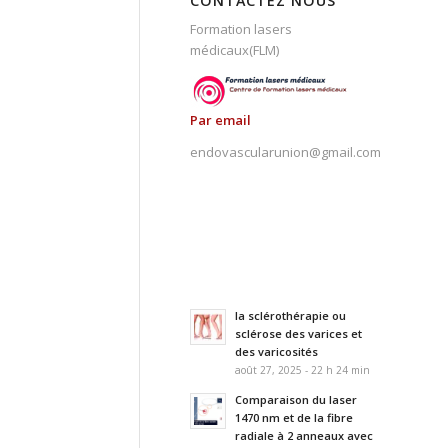
CONTACTEZ NOUS
Formation lasers
médicaux(FLM)
Par email
endovascularunion@gmail.com
la sclérothérapie ou
sclérose des varices et
des varicosités
août 27, 2025 - 22 h 24 min
Comparaison du laser
1470 nm et de la fibre
radiale à 2 anneaux avec