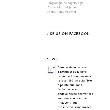
L’angiologie ou angéiologie
,Docteur Mouhli Jamel
Docteur Mouhli Jamel
LIKE US ON FACEBOOK
NEWS
Comparaison du laser
1470 nm et de la fibre
radiale à 2 anneaux avec
le laser 980 nm et la fibre
à pointe nue dans
l’ablation laser
endoveineuse des varices
saphènes : une étude
multicentrique,
prospective, randomisée