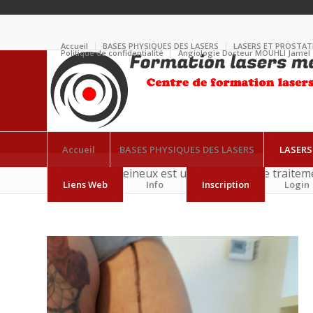
Accueil
BASES PHYSIQUES DES LASERS
LASERS ET PROSTAT
Politique de confidentialité
Angiologie Docteur MOUHLI Jamel
Accueil
BASES PHYSIQUES DES LASERS
LASERS
Le laser endoveineux est une technique de traiteme
Liens Web
Info
Inscription
Login