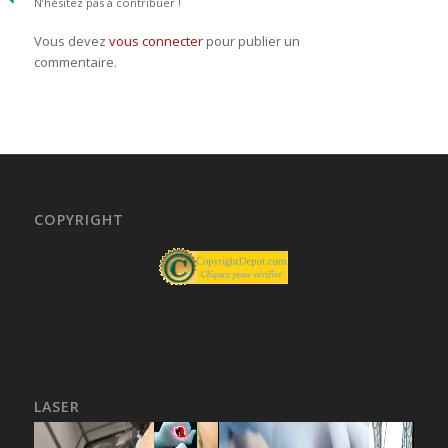
N’hésitez pas à contribuer !
Vous devez
vous connecter
pour publier un
commentaire.
COPYRIGHT
LASER