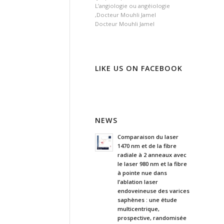
L’angiologie ou angéiologie
,Docteur Mouhli Jamel
Docteur Mouhli Jamel
LIKE US ON FACEBOOK
NEWS
Comparaison du laser
1470 nm et de la fibre
radiale à 2 anneaux avec
le laser 980 nm et la fibre
à pointe nue dans
l’ablation laser
endoveineuse des varices
saphènes : une étude
multicentrique,
prospective, randomisée