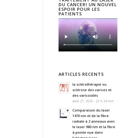
DU CANCER! UN NOUVEL
ESPOIR POUR LES
PATIENTS
ARTICLES RECENTS
la sclérothérapie ou
sclérose des varices et
des varicosités
août 27, 2025 - 22 h 24 min
Comparaison du laser
1470 nm et de la fibre
radiale à 2 anneaux avec
le laser 980 nm et la fibre
à pointe nue dans
l’ablation laser