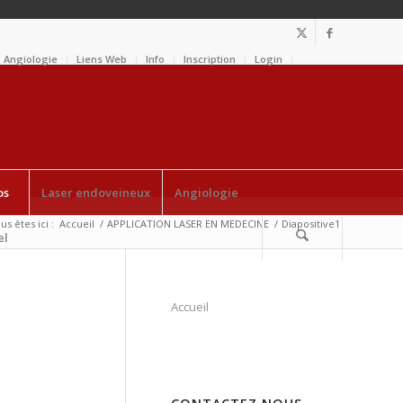
Angiologie
Liens Web
Info
Inscription
Login
os
Laser endoveineux
Angiologie
us êtes ici :
Accueil
/
APPLICATION LASER EN MEDECINE
/
Diapositive1
el
Accueil