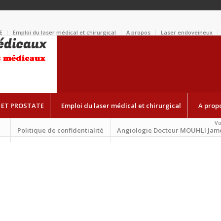
E
Emploi du laser médical et chirurgical
A propos
Laser endoveineux
 ET PROSTATE
Emploi du laser médical et chirurgical
A prop
Vo
Politique de confidentialité
Angiologie Docteur MOUHLI Jam