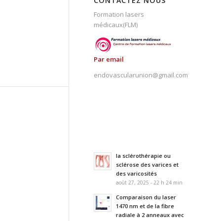
CONTACTEZ NOUS
Formation lasers
médicaux(FLM)
Par email
endovascularunion@gmail.com
la sclérothérapie ou
sclérose des varices et
des varicosités
août 27, 2025 - 22 h 24 min
Comparaison du laser
1470 nm et de la fibre
radiale à 2 anneaux avec