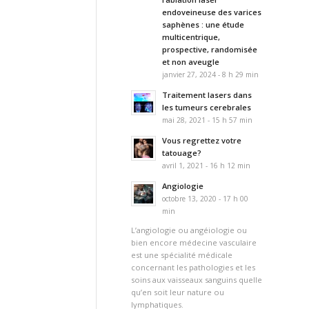
endoveineuse des varices
saphènes : une étude
multicentrique,
prospective, randomisée
et non aveugle
janvier 27, 2024 - 8 h 29 min
Traitement lasers dans
les tumeurs cerebrales
mai 28, 2021 - 15 h 57 min
Vous regrettez votre
tatouage?
avril 1, 2021 - 16 h 12 min
Angiologie
octobre 13, 2020 - 17 h 00
min
L’angiologie ou angéiologie ou
bien encore médecine vasculaire
est une spécialité médicale
concernant les pathologies et les
soins aux vaisseaux sanguins quelle
qu’en soit leur nature ou
lymphatiques.