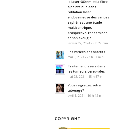
le laser 980 nm et la fibre
à pointe nue dans
l’ablation laser
endoveineuse des varices
saphènes : une étude
multicentrique,
prospective, randomisée
et non aveugle
janvier 27, 2024 - 8 h 29 min
Les varices des sportifs
mai 5, 2023 - 22 h 07 min
Traitement lasers dans
les tumeurs cerebrales
mai 28, 2021 - 15 h 57 min
Vous regrettez votre
tatouage?
avril 1, 2021 - 16 h 12 min
COPYRIGHT