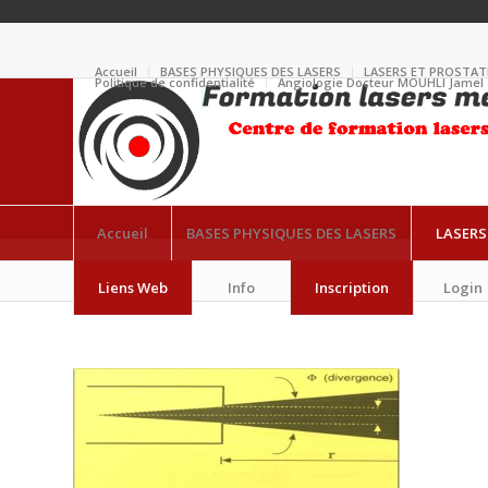
Accueil
BASES PHYSIQUES DES LASERS
LASERS ET PROSTAT
Politique de confidentialité
Angiologie Docteur MOUHLI Jamel
Accueil
BASES PHYSIQUES DES LASERS
LASERS
Diapositive1
Liens Web
Info
Inscription
Login