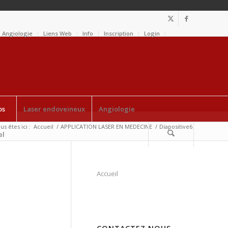
Angiologie
Liens Web
Info
Inscription
Login
os
Laser endoveineux
Angiologie
us êtes ici :
Accueil
/
APPLICATION LASER EN MEDECINE
/
Diapositive6
el
Accueil