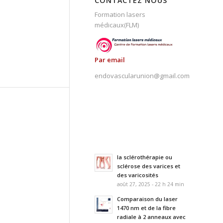
CONTACTEZ NOUS
Formation lasers
médicaux(FLM)
Par email
endovascularunion@gmail.com
la sclérothérapie ou
sclérose des varices et
des varicosités
août 27, 2025 - 22 h 24 min
Comparaison du laser
1470 nm et de la fibre
radiale à 2 anneaux avec