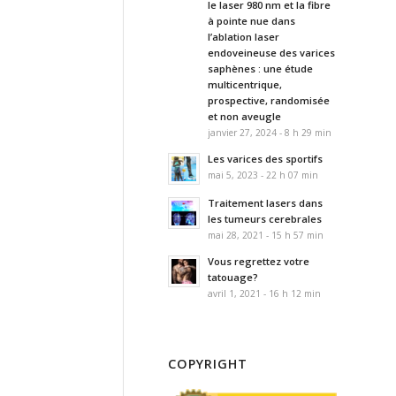
le laser 980 nm et la fibre
à pointe nue dans
l’ablation laser
endoveineuse des varices
saphènes : une étude
multicentrique,
prospective, randomisée
et non aveugle
janvier 27, 2024 - 8 h 29 min
Les varices des sportifs
mai 5, 2023 - 22 h 07 min
Traitement lasers dans
les tumeurs cerebrales
mai 28, 2021 - 15 h 57 min
Vous regrettez votre
tatouage?
avril 1, 2021 - 16 h 12 min
COPYRIGHT