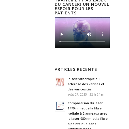
DU CANCER! UN NOUVEL
ESPOIR POUR LES
PATIENTS
ARTICLES RECENTS
la sclérothérapie ou
sclérose des varices et
des varicosités
août 27, 2025 - 22 h 24 min
Comparaison du laser
1470 nm et de la fibre
radiale à 2 anneaux avec
le laser 980 nm et la fibre
à pointe nue dans
l’ablation laser