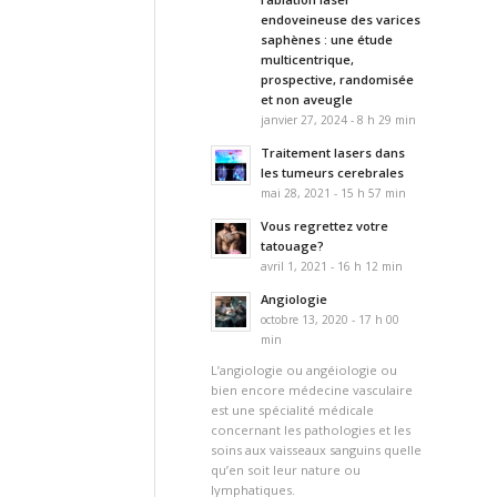
endoveineuse des varices
saphènes : une étude
multicentrique,
prospective, randomisée
et non aveugle
janvier 27, 2024 - 8 h 29 min
Traitement lasers dans
les tumeurs cerebrales
mai 28, 2021 - 15 h 57 min
Vous regrettez votre
tatouage?
avril 1, 2021 - 16 h 12 min
Angiologie
octobre 13, 2020 - 17 h 00
min
L’angiologie ou angéiologie ou
bien encore médecine vasculaire
est une spécialité médicale
concernant les pathologies et les
soins aux vaisseaux sanguins quelle
qu’en soit leur nature ou
lymphatiques.