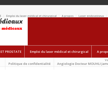
E
Emploi du laser médical et chirurgical
A propos
Laser endoveineux
 ET PROSTATE
Emploi du laser médical et chirurgical
A prop
Vo
Politique de confidentialité
Angiologie Docteur MOUHLI Jam