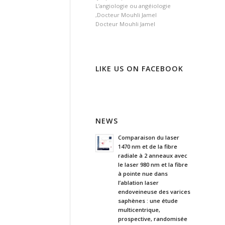
L’angiologie ou angéiologie
,Docteur Mouhli Jamel
Docteur Mouhli Jamel
LIKE US ON FACEBOOK
NEWS
Comparaison du laser
1470 nm et de la fibre
radiale à 2 anneaux avec
le laser 980 nm et la fibre
à pointe nue dans
l’ablation laser
endoveineuse des varices
saphènes : une étude
multicentrique,
prospective, randomisée