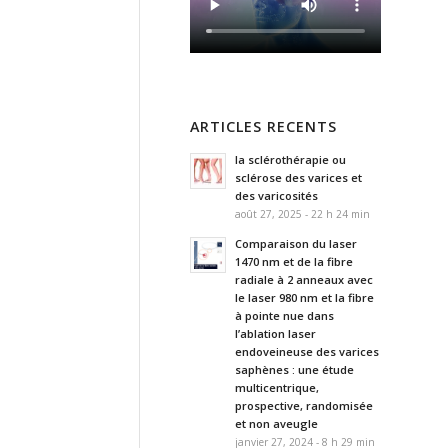
ARTICLES RECENTS
la sclérothérapie ou
sclérose des varices et
des varicosités
août 27, 2025 - 22 h 24 min
Comparaison du laser
1470 nm et de la fibre
radiale à 2 anneaux avec
le laser 980 nm et la fibre
à pointe nue dans
l’ablation laser
endoveineuse des varices
saphènes : une étude
multicentrique,
prospective, randomisée
et non aveugle
janvier 27, 2024 - 8 h 29 min