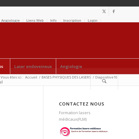
Angiologie
Liens Web
Info
Inscription
Login
os
Laser endoveineux
Angiologie
Vous êtes ici :
Accueil
/
BASES PHYSIQUES DES LASERS
/
Diapositive10
el
CONTACTEZ NOUS
Formation lasers
médicaux(FLM)