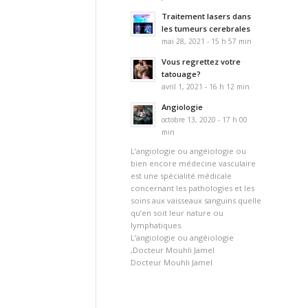
Traitement lasers dans
les tumeurs cerebrales
mai 28, 2021 - 15 h 57 min
Vous regrettez votre
tatouage?
avril 1, 2021 - 16 h 12 min
Angiologie
octobre 13, 2020 - 17 h 00
min
L’angiologie ou angéiologie ou
bien encore médecine vasculaire
est une spécialité médicale
concernant les pathologies et les
soins aux vaisseaux sanguins quelle
qu’en soit leur nature ou
lymphatiques.
L’angiologie ou angéiologie
,Docteur Mouhli Jamel
Docteur Mouhli Jamel