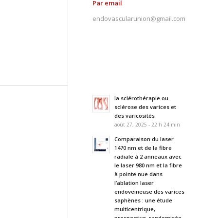
Par email
endovascularunion@gmail.com
la sclérothérapie ou
sclérose des varices et
des varicosités
août 27, 2025 - 22 h 24 min
Comparaison du laser
1470 nm et de la fibre
radiale à 2 anneaux avec
le laser 980 nm et la fibre
à pointe nue dans
l’ablation laser
endoveineuse des varices
saphènes : une étude
multicentrique,
prospective, randomisée