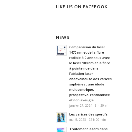
LIKE US ON FACEBOOK
NEWS
Comparaison du laser
1470 nm et de la fibre
radiale à 2 anneaux avec
le laser 980 nm et la fibre
à pointe nue dans
l’ablation laser
endoveineuse des varices
saphènes : une étude
multicentrique,
prospective, randomisée
et non aveugle
janvier 27, 2024 - 8 h 29 min
Les varices des sportifs
mai 5, 2023 - 22 h 07 min
Traitement lasers dans