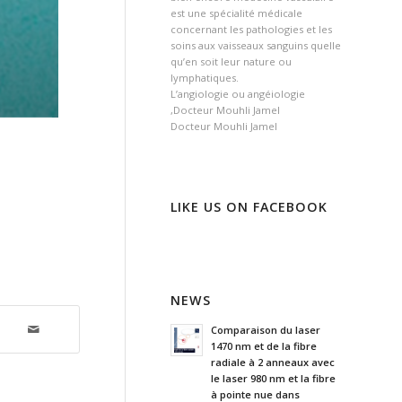
est une spécialité médicale
concernant les pathologies et les
soins aux vaisseaux sanguins quelle
qu’en soit leur nature ou
lymphatiques.
L’angiologie ou angéiologie
,Docteur Mouhli Jamel
Docteur Mouhli Jamel
LIKE US ON FACEBOOK
NEWS
Comparaison du laser
1470 nm et de la fibre
radiale à 2 anneaux avec
le laser 980 nm et la fibre
à pointe nue dans