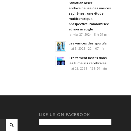
l’ablation laser
endoveineuse des varices
saphènes : une étude
multicentrique,
prospective, randomisée
et non aveugle
janvier 27, 2024 - 8 h 29 min
Les varices des sportifs
mai 5, 2023 - 22 h 07 min
Traitement lasers dans
les tumeurs cerebrales
mai 28, 2021 - 15 h 57 min
LIKE US ON FACEBOOK