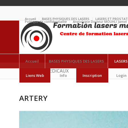
Accueil
BASES PHYSIQUES DES LASERS
LASERS ET PROSTAT
Politique de confidentialité
Angiologie Docteur MOUHLI Jamel
Accueil
BASES PHYSIQUES DES LASERS
LASERS
LES LASERS MEDICAUX
Liens Web
Info
Inscription
Login
ARTERY