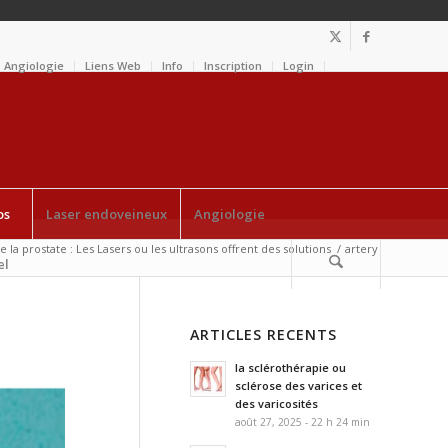
Angiologie
Liens Web
Info
Inscription
Login
os
Laser endoveineux
Angiologie
la prostate : Les Lasers ou les ultrasons offrent des solutions
/
artery
el
ARTICLES RECENTS
la sclérothérapie ou
sclérose des varices et
des varicosités
août 27, 2025 - 22 h 24 min