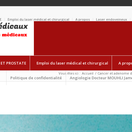
E
Emploi du laser médical et chirurgical
A propos
Laser endoveineux
 ET PROSTATE
Emploi du laser médical et chirurgical
A prop
Vous êtes ici :
Accueil
/
Cancer et adenome de 
Politique de confidentialité
Angiologie Docteur MOUHLI Jam