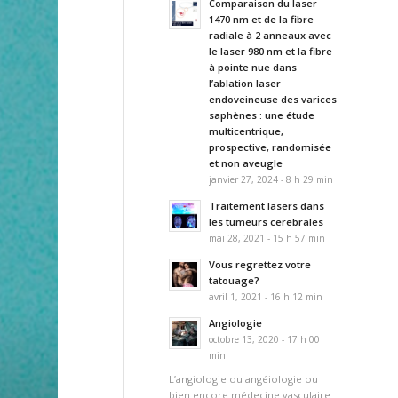
Comparaison du laser
1470 nm et de la fibre
radiale à 2 anneaux avec
le laser 980 nm et la fibre
à pointe nue dans
l’ablation laser
endoveineuse des varices
saphènes : une étude
multicentrique,
prospective, randomisée
et non aveugle
janvier 27, 2024 - 8 h 29 min
Traitement lasers dans
les tumeurs cerebrales
mai 28, 2021 - 15 h 57 min
Vous regrettez votre
tatouage?
avril 1, 2021 - 16 h 12 min
Angiologie
octobre 13, 2020 - 17 h 00
min
L’angiologie ou angéiologie ou
bien encore médecine vasculaire