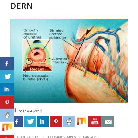
DERN
Post Views:
0
/
/
OCTOBRE 24, 2022
0 COMMENTAIRES
PAR
JAMEL