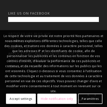
LIKE US ON FACEBOOK
ARTICLES LES PLUS VUS
Le respect de votre vie privée est notre priorité Nos partenaires et
Accueil
(113 087)
nous-mêmes exploitons différentes technologies, telles que celle
des cookies, et traitons vos données à caractère personnel, telles
Login
(23 181)
que les adresses IP et les identifiants de cookie, afin de
APPLICATION LASER EN MEDECINE
(10 257)
personnaliser les publicités et les contenus en fonction de vos
BASES PHYSIQUES DES LASERS
(9 415)
centres d’intérêt, d’évaluer la performance de ces publicités et
Epilation laser
(6 690)
contenus, et de recueillir des informations sur les publics qui les
ont visionnés. Cliquez ci-dessous si vous consentez à l’utilisation
de cette technologie et au traitement de vos données à caractère
personnel en vue de ces objectifs. Vous pouvez changer d’avis et
modifier votre consentement à tout moment en revenant sur ce
site.
© Copyright
formationlasersmédicaux
Accept settings
Hide notification only
Paramètres
Accueil
A propos
APPLICATION LASER EN MEDECINE
Gallery
Les centres lasers médicaux
Liens Web
Réunions