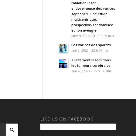
l’ablation laser
endoveineuse des varices
saphènes : une étude
multicentrique,
prospective, randomisée
et non aveugle
janvier 27, 2024 - 8 h 29 min
Les varices des sportifs
mai 5, 2023 - 22 h 07 min
Traitement lasers dans
les tumeurs cerebrales
mai 28, 2021 - 15 h 57 min
LIKE US ON FACEBOOK