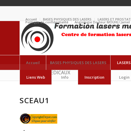
Accueil
BASES PHYSIQUES DES LASERS
LASERS ET PROSTAT
Politique de confidentialité
Angiologie Docteur MOUHLI Jamel
Accueil
BASES PHYSIQUES DES LASERS
LASERS
LES LASERS MEDICAUX
Liens Web
Info
Inscription
Login
SCEAU1