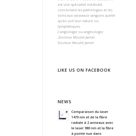
est une spécialité médicale
concernant les pathologies et les
soins aux vaisseaux sanguins quelle
qu’en soit leur nature ou
lymphatiques.
L’angiologie ou angéiologie
,Docteur Mouhli Jamel
Docteur Mouhli Jamel
LIKE US ON FACEBOOK
NEWS
Comparaison du laser
1470 nm et de la fibre
radiale à 2 anneaux avec
le laser 980 nm et la fibre
à pointe nue dans