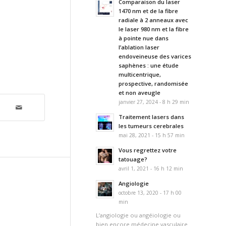
Comparaison du laser
1470 nm et de la fibre
radiale à 2 anneaux avec
le laser 980 nm et la fibre
à pointe nue dans
l’ablation laser
endoveineuse des varices
saphènes : une étude
multicentrique,
prospective, randomisée
et non aveugle
janvier 27, 2024 - 8 h 29 min
Traitement lasers dans
les tumeurs cerebrales
mai 28, 2021 - 15 h 57 min
Vous regrettez votre
tatouage?
avril 1, 2021 - 16 h 12 min
Angiologie
octobre 13, 2020 - 17 h 00
min
L’angiologie ou angéiologie ou
bien encore médecine vasculaire