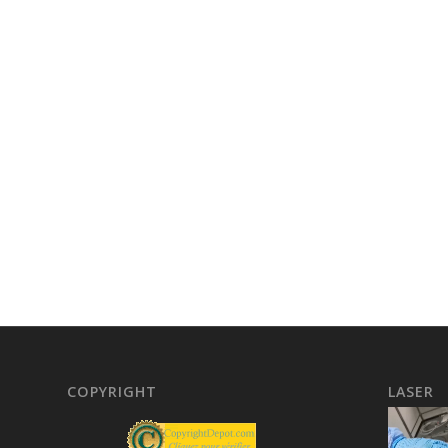
COPYRIGHT
LASER