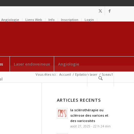
Angiologie
Liens Web
Info
Inscription
Login
os
Laser endoveineux
Angiologie
Vous êtes ici :
Accueil
/
Epilation laser
/
Sceau1
el
ARTICLES RECENTS
la sclérothérapie ou
sclérose des varices et
des varicosités
août 27, 2025 - 22 h 24 min