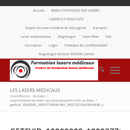
Accueil
BASES PHYSIQUES DES LASERS
LASERS ET PROSTATE
Emploi du laser médical et chirurgical
A propos
Laser endoveineux
Angiologie
Liens Web
Info
Inscription
Login
Politique de confidentialité
Angiologie Docteur MOUHLI Jamel
LES LASERS MEDICAUX
Vous êtes ici :
Accueil
/
La procédure au laser vos yeux peuvent virer au bleu
/
getfvid_10000000_1009377649441401_3930752236618906968_n