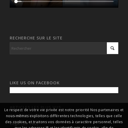
RECHERCHE SUR LE SITE
LIKE US ON FACEBOOK
ARTICLES LES PLUS VUS
Le respect de votre vie privée est notre priorité Nos partenaires et
Accueil
(113 124)
nous-mêmes exploitons différentes technologies, telles que celle
des cookies, et traitons vos données à caractère personnel, telles
Login
(23 182)
que les adresses IP et les identifiants de cookie, afin de