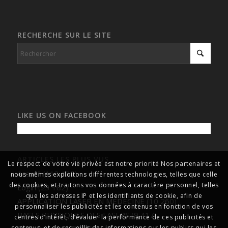
RECHERCHE SUR LE SITE
LIKE US ON FACEBOOK
ARTICLES LES PLUS VUS
Le respect de votre vie privée est notre priorité Nos partenaires et
Accueil
(113 135)
nous-mêmes exploitons différentes technologies, telles que celle
des cookies, et traitons vos données à caractère personnel, telles
Login
(23 182)
que les adresses IP et les identifiants de cookie, afin de
APPLICATION LASER EN MEDECINE
(10 260)
personnaliser les publicités et les contenus en fonction de vos
BASES PHYSIQUES DES LASERS
(9 417)
centres d’intérêt, d’évaluer la performance de ces publicités et
contenus, et de recueillir des informations sur les publics qui les