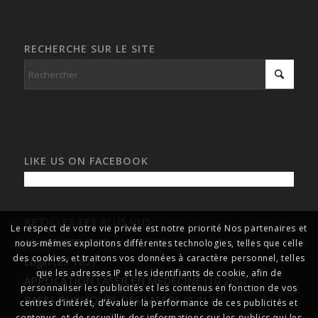
RECHERCHE SUR LE SITE
LIKE US ON FACEBOOK
ARTICLES LES PLUS VUS
Le respect de votre vie privée est notre priorité Nos partenaires et
Accueil
(113 124)
nous-mêmes exploitons différentes technologies, telles que celle
des cookies, et traitons vos données à caractère personnel, telles
Login
(23 182)
que les adresses IP et les identifiants de cookie, afin de
APPLICATION LASER EN MEDECINE
(10 260)
personnaliser les publicités et les contenus en fonction de vos
BASES PHYSIQUES DES LASERS
(9 417)
centres d’intérêt, d’évaluer la performance de ces publicités et
contenus, et de recueillir des informations sur les publics qui les