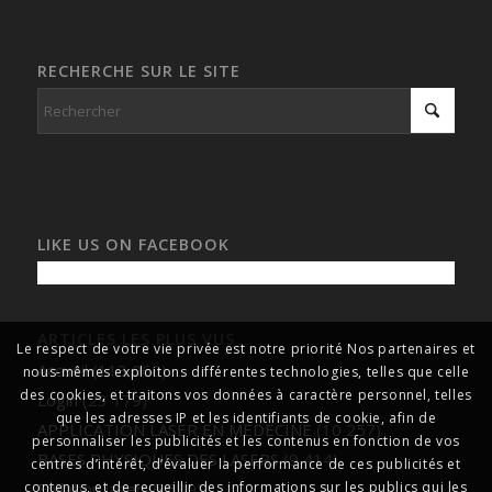
RECHERCHE SUR LE SITE
LIKE US ON FACEBOOK
ARTICLES LES PLUS VUS
Le respect de votre vie privée est notre priorité Nos partenaires et
Accueil
(113 060)
nous-mêmes exploitons différentes technologies, telles que celle
des cookies, et traitons vos données à caractère personnel, telles
Login
(23 179)
que les adresses IP et les identifiants de cookie, afin de
APPLICATION LASER EN MEDECINE
(10 257)
personnaliser les publicités et les contenus en fonction de vos
BASES PHYSIQUES DES LASERS
(9 414)
centres d’intérêt, d’évaluer la performance de ces publicités et
Epilation laser
(6 689)
contenus, et de recueillir des informations sur les publics qui les