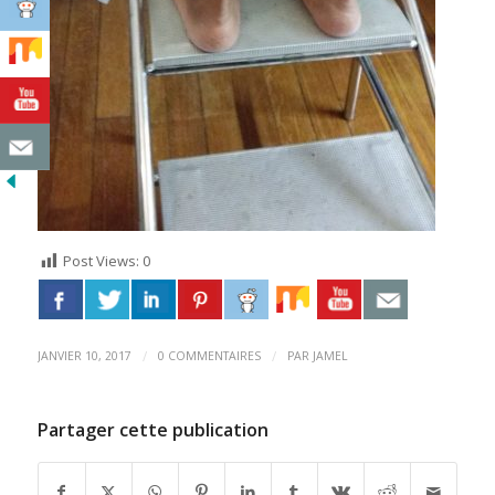
Post Views:
0
/
/
JANVIER 10, 2017
0 COMMENTAIRES
PAR
JAMEL
Partager cette publication