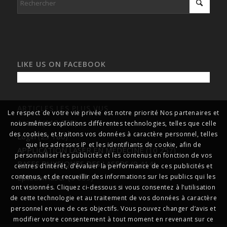
LIKE US ON FACEBOOK
ARTICLES LES PLUS VUS
Le respect de votre vie privée est notre priorité Nos partenaires et
Accueil
(113 072)
nous-mêmes exploitons différentes technologies, telles que celle
des cookies, et traitons vos données à caractère personnel, telles
Login
(23 180)
que les adresses IP et les identifiants de cookie, afin de
APPLICATION LASER EN MEDECINE
(10 257)
personnaliser les publicités et les contenus en fonction de vos
BASES PHYSIQUES DES LASERS
(9 414)
centres d’intérêt, d’évaluer la performance de ces publicités et
Epilation laser
(6 689)
contenus, et de recueillir des informations sur les publics qui les
ont visionnés. Cliquez ci-dessous si vous consentez à l’utilisation
de cette technologie et au traitement de vos données à caractère
personnel en vue de ces objectifs. Vous pouvez changer d’avis et
modifier votre consentement à tout moment en revenant sur ce