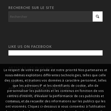
RECHERCHE SUR LE SITE
LIKE US ON FACEBOOK
ARTICLES LES PLUS VUS
Le respect de votre vie privée est notre priorité Nos partenaires et
Accueil
(113 075)
nous-mêmes exploitons différentes technologies, telles que celle
des cookies, et traitons vos données à caractère personnel, telles
Login
(23 181)
que les adresses IP et les identifiants de cookie, afin de
APPLICATION LASER EN MEDECINE
(10 257)
personnaliser les publicités et les contenus en fonction de vos
BASES PHYSIQUES DES LASERS
(9 414)
centres d’intérêt, d’évaluer la performance de ces publicités et
Epilation laser
(6 689)
contenus, et de recueillir des informations sur les publics qui les
ont visionnés. Cliquez ci-dessous si vous consentez à l’utilisation