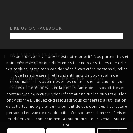
LIKE US ON FACEBOOK
ARTICLES LES PLUS VUS
Le respect de votre vie privée est notre priorité Nos partenaires et
Accueil
(113 047)
nous-mêmes exploitons différentes technologies, telles que celle
des cookies, et traitons vos données à caractère personnel, telles
Login
(23 179)
que les adresses IP et les identifiants de cookie, afin de
APPLICATION LASER EN MEDECINE
(10 257)
personnaliser les publicités et les contenus en fonction de vos
BASES PHYSIQUES DES LASERS
(9 414)
centres d’intérêt, d’évaluer la performance de ces publicités et
Epilation laser
(6 689)
contenus, et de recueillir des informations sur les publics qui les
ont visionnés. Cliquez ci-dessous si vous consentez à l’utilisation
de cette technologie et au traitement de vos données à caractère
personnel en vue de ces objectifs. Vous pouvez changer d’avis et
modifier votre consentement à tout moment en revenant sur ce
site.
© Copyright
formationlasersmédicaux