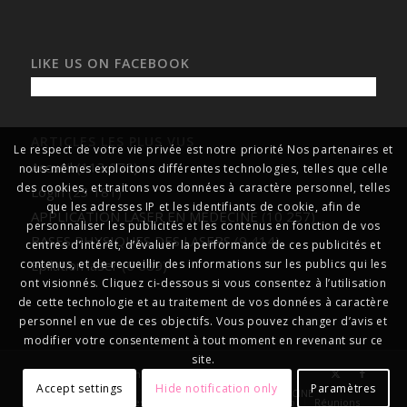
LIKE US ON FACEBOOK
ARTICLES LES PLUS VUS
Le respect de votre vie privée est notre priorité Nos partenaires et
Accueil
(113 075)
nous-mêmes exploitons différentes technologies, telles que celle
des cookies, et traitons vos données à caractère personnel, telles
Login
(23 181)
que les adresses IP et les identifiants de cookie, afin de
APPLICATION LASER EN MEDECINE
(10 257)
personnaliser les publicités et les contenus en fonction de vos
BASES PHYSIQUES DES LASERS
(9 414)
centres d’intérêt, d’évaluer la performance de ces publicités et
Epilation laser
(6 689)
contenus, et de recueillir des informations sur les publics qui les
ont visionnés. Cliquez ci-dessous si vous consentez à l’utilisation
de cette technologie et au traitement de vos données à caractère
personnel en vue de ces objectifs. Vous pouvez changer d’avis et
modifier votre consentement à tout moment en revenant sur ce
site.
© Copyright
formationlasersmédicaux
Accept settings
Hide notification only
Paramètres
Accueil
A propos
APPLICATION LASER EN MEDECINE
Gallery
Les centres lasers médicaux
Liens Web
Réunions