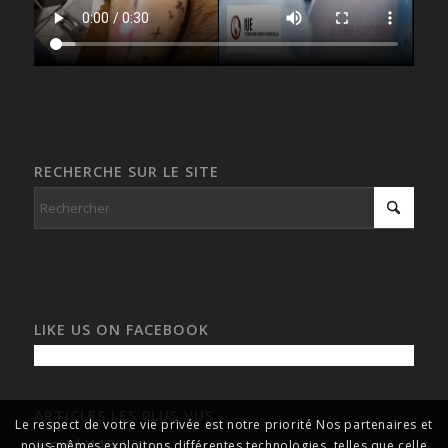
RECHERCHE SUR LE SITE
LIKE US ON FACEBOOK
ARTICLES LES PLUS VUS
Le respect de votre vie privée est notre priorité Nos partenaires et
Accueil
(113 124)
nous-mêmes exploitons différentes technologies, telles que celle