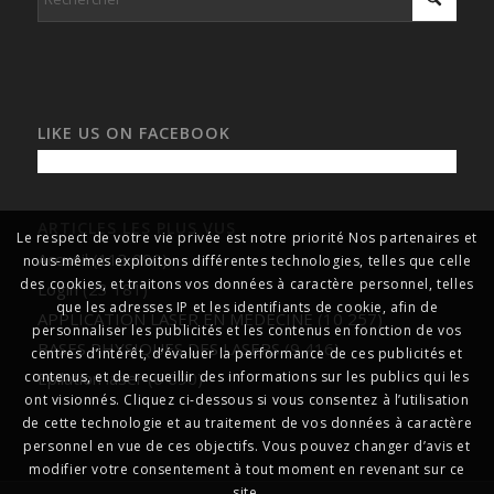
LIKE US ON FACEBOOK
ARTICLES LES PLUS VUS
Le respect de votre vie privée est notre priorité Nos partenaires et
Accueil
(113 090)
nous-mêmes exploitons différentes technologies, telles que celle
des cookies, et traitons vos données à caractère personnel, telles
Login
(23 181)
que les adresses IP et les identifiants de cookie, afin de
APPLICATION LASER EN MEDECINE
(10 257)
personnaliser les publicités et les contenus en fonction de vos
BASES PHYSIQUES DES LASERS
(9 416)
centres d’intérêt, d’évaluer la performance de ces publicités et
Epilation laser
(6 690)
contenus, et de recueillir des informations sur les publics qui les
ont visionnés. Cliquez ci-dessous si vous consentez à l’utilisation
de cette technologie et au traitement de vos données à caractère
personnel en vue de ces objectifs. Vous pouvez changer d’avis et
modifier votre consentement à tout moment en revenant sur ce
site.