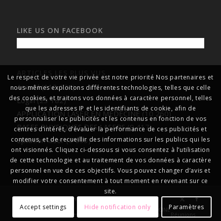
LIKE US ON FACEBOOK
ARTICLES LES PLUS VUS
Le respect de votre vie privée est notre priorité Nos partenaires et
Accueil
(113 124)
nous-mêmes exploitons différentes technologies, telles que celle
des cookies, et traitons vos données à caractère personnel, telles
Login
(23 182)
que les adresses IP et les identifiants de cookie, afin de
APPLICATION LASER EN MEDECINE
(10 260)
personnaliser les publicités et les contenus en fonction de vos
BASES PHYSIQUES DES LASERS
(9 417)
centres d’intérêt, d’évaluer la performance de ces publicités et
Epilation laser
(6 693)
contenus, et de recueillir des informations sur les publics qui les
ont visionnés. Cliquez ci-dessous si vous consentez à l’utilisation
de cette technologie et au traitement de vos données à caractère
personnel en vue de ces objectifs. Vous pouvez changer d’avis et
modifier votre consentement à tout moment en revenant sur ce
site.
© Copyright
formationlasersmédicaux
Accept settings
Hide notification only
Paramètres
Accueil
A propos
APPLICATION LASER EN MEDECINE
Gallery
Les centres lasers médicaux
Liens Web
Réunions