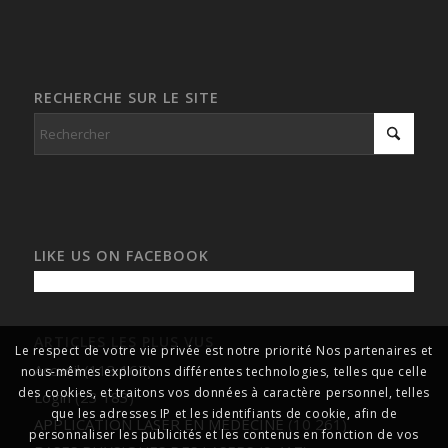
RECHERCHE SUR LE SITE
LIKE US ON FACEBOOK
ARTICLES LES PLUS VUS
Le respect de votre vie privée est notre priorité Nos partenaires et
Accueil
(113 167)
nous-mêmes exploitons différentes technologies, telles que celle
des cookies, et traitons vos données à caractère personnel, telles
Login
(23 183)
que les adresses IP et les identifiants de cookie, afin de
APPLICATION LASER EN MEDECINE
(10 261)
personnaliser les publicités et les contenus en fonction de vos