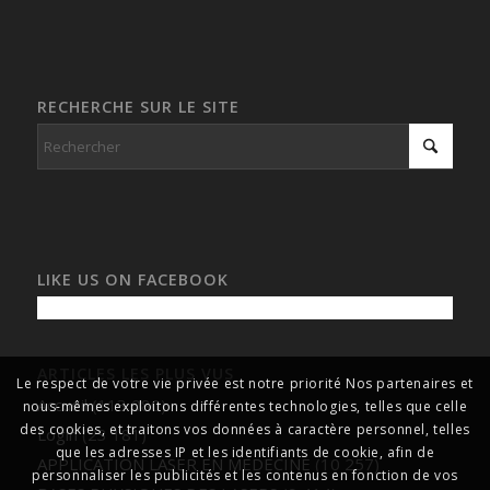
RECHERCHE SUR LE SITE
LIKE US ON FACEBOOK
ARTICLES LES PLUS VUS
Le respect de votre vie privée est notre priorité Nos partenaires et
Accueil
(113 080)
nous-mêmes exploitons différentes technologies, telles que celle
des cookies, et traitons vos données à caractère personnel, telles
Login
(23 181)
que les adresses IP et les identifiants de cookie, afin de
APPLICATION LASER EN MEDECINE
(10 257)
personnaliser les publicités et les contenus en fonction de vos