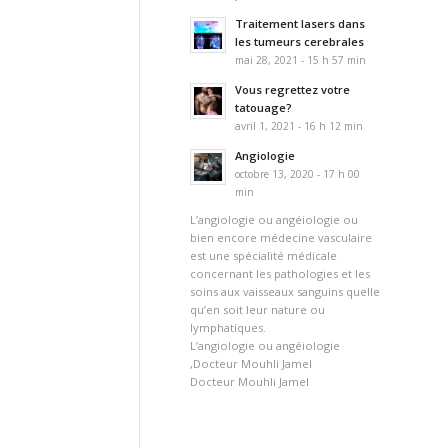
Traitement lasers dans
les tumeurs cerebrales
mai 28, 2021 - 15 h 57 min
Vous regrettez votre
tatouage?
avril 1, 2021 - 16 h 12 min
Angiologie
octobre 13, 2020 - 17 h 00
min
L’angiologie ou angéiologie ou
bien encore médecine vasculaire
est une spécialité médicale
concernant les pathologies et les
soins aux vaisseaux sanguins quelle
qu’en soit leur nature ou
lymphatiques.
L’angiologie ou angéiologie
,Docteur Mouhli Jamel
Docteur Mouhli Jamel