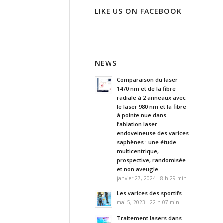
LIKE US ON FACEBOOK
NEWS
Comparaison du laser
1470 nm et de la fibre
radiale à 2 anneaux avec
le laser 980 nm et la fibre
à pointe nue dans
l’ablation laser
endoveineuse des varices
saphènes : une étude
multicentrique,
prospective, randomisée
et non aveugle
janvier 27, 2024 - 8 h 29 min
Les varices des sportifs
mai 5, 2023 - 22 h 07 min
Traitement lasers dans