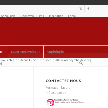
Angiologie
Liens Web
Info
Inscription
Login
os
Laser endoveineux
Angiologie
Vous êtes ici :
Accueil
/
Sécurité laser
/
640px-Laser-symbol-text.svg
el
CONTACTEZ NOUS
Formation lasers
médicaux(FLM)