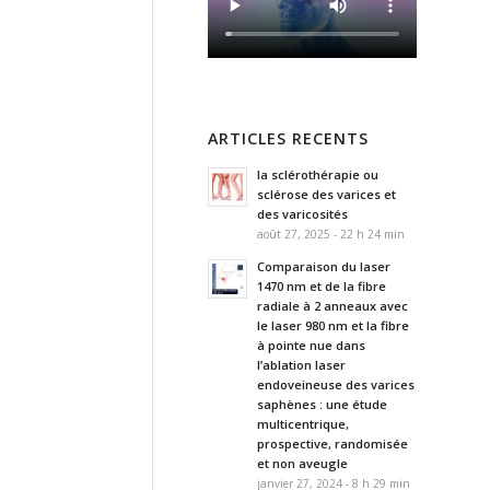
ARTICLES RECENTS
la sclérothérapie ou
sclérose des varices et
des varicosités
août 27, 2025 - 22 h 24 min
Comparaison du laser
1470 nm et de la fibre
radiale à 2 anneaux avec
le laser 980 nm et la fibre
à pointe nue dans
l’ablation laser
endoveineuse des varices
saphènes : une étude
multicentrique,
prospective, randomisée
et non aveugle
janvier 27, 2024 - 8 h 29 min