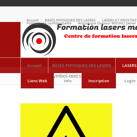
Accueil
BASES PHYSIQUES DES LASERS
LASERS ET PROSTAT
Politique de confidentialité
Angiologie Docteur MOUHLI Jamel
Accueil
BASES PHYSIQUES DES LASERS
LASERS
640px-Laser-symbol-text.svg
Liens Web
Info
Inscription
Login