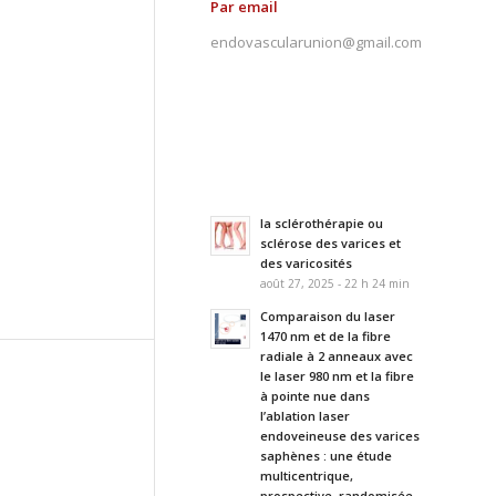
Par email
endovascularunion@gmail.com
la sclérothérapie ou
sclérose des varices et
des varicosités
août 27, 2025 - 22 h 24 min
Comparaison du laser
1470 nm et de la fibre
radiale à 2 anneaux avec
le laser 980 nm et la fibre
à pointe nue dans
l’ablation laser
endoveineuse des varices
saphènes : une étude
multicentrique,
prospective, randomisée