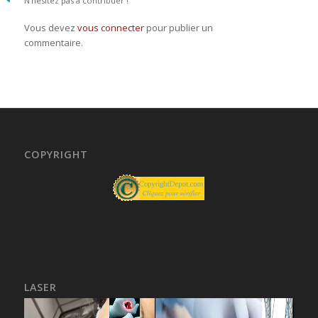
N’hésitez pas à contribuer !
Vous devez
vous connecter
pour publier un
commentaire.
COPYRIGHT
LASER