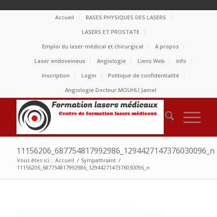
Accueil
BASES PHYSIQUES DES LASERS
LASERS ET PROSTATE
Emploi du laser médical et chirurgical
A propos
Laser endoveineux
Angiologie
Liens Web
Info
Inscription
Login
Politique de confidentialité
Angiologie Docteur MOUHLI Jamel
11156206_687754817992986_1294427147376030096_n
Vous êtes ici :
Accueil
/
Sympathisant
/
11156206_687754817992986_1294427147376030096_n