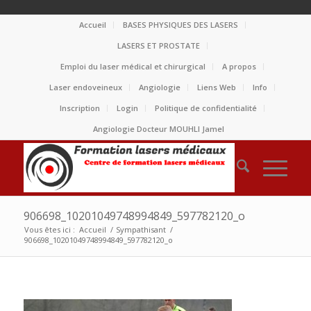
Accueil
BASES PHYSIQUES DES LASERS
LASERS ET PROSTATE
Emploi du laser médical et chirurgical
A propos
Laser endoveineux
Angiologie
Liens Web
Info
Inscription
Login
Politique de confidentialité
Angiologie Docteur MOUHLI Jamel
906698_10201049748994849_597782120_o
Vous êtes ici :
Accueil
/
Sympathisant
/
906698_10201049748994849_597782120_o