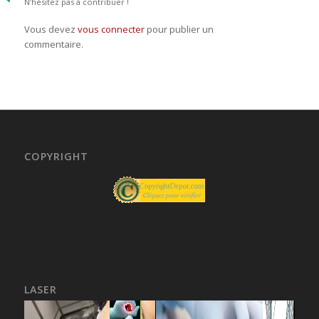
N’hésitez pas à contribuer !
Vous devez
vous connecter
pour publier un
commentaire.
COPYRIGHT
LASER