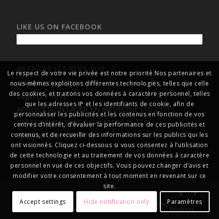
LIKE US ON FACEBOOK
ARTICLES LES PLUS VUS
Le respect de votre vie privée est notre priorité Nos partenaires et
Accueil
(113 090)
nous-mêmes exploitons différentes technologies, telles que celle
des cookies, et traitons vos données à caractère personnel, telles
Login
(23 181)
que les adresses IP et les identifiants de cookie, afin de
APPLICATION LASER EN MEDECINE
(10 257)
personnaliser les publicités et les contenus en fonction de vos
BASES PHYSIQUES DES LASERS
(9 416)
centres d’intérêt, d’évaluer la performance de ces publicités et
Epilation laser
(6 690)
contenus, et de recueillir des informations sur les publics qui les
ont visionnés. Cliquez ci-dessous si vous consentez à l’utilisation
de cette technologie et au traitement de vos données à caractère
personnel en vue de ces objectifs. Vous pouvez changer d’avis et
modifier votre consentement à tout moment en revenant sur ce
site.
© Copyright
formationlasersmédicaux
Accept settings
Hide notification only
Paramètres
Accueil
A propos
APPLICATION LASER EN MEDECINE
Gallery
Les centres lasers médicaux
Liens Web
Réunions