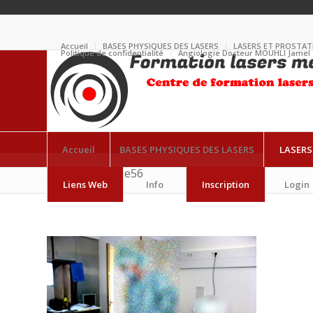
Accueil
BASES PHYSIQUES DES LASERS
LASERS ET PROSTAT
Politique de confidentialité
Angiologie Docteur MOUHLI Jamel
Accueil
BASES PHYSIQUES DES LASERS
LASERS
saphne-externe56
Liens Web
Info
Inscription
Login