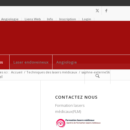
Angiologie
Liens Web
Info
Inscription
Login
os
Laser endoveineux
Angiologie
s ici :
Accueil
/
Techniques des lasers médicaux
/
saphne-externe56
el
CONTACTEZ NOUS
Formation lasers
médicaux(FLM)