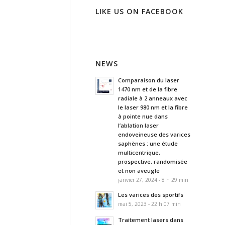
LIKE US ON FACEBOOK
NEWS
Comparaison du laser
1470 nm et de la fibre
radiale à 2 anneaux avec
le laser 980 nm et la fibre
à pointe nue dans
l’ablation laser
endoveineuse des varices
saphènes : une étude
multicentrique,
prospective, randomisée
et non aveugle
janvier 27, 2024 - 8 h 29 min
Les varices des sportifs
mai 5, 2023 - 22 h 07 min
Traitement lasers dans