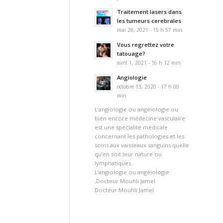
Traitement lasers dans
les tumeurs cerebrales
mai 28, 2021 - 15 h 57 min
Vous regrettez votre
tatouage?
avril 1, 2021 - 16 h 12 min
Angiologie
octobre 13, 2020 - 17 h 00
min
L’angiologie ou angéiologie ou
bien encore médecine vasculaire
est une spécialité médicale
concernant les pathologies et les
soins aux vaisseaux sanguins quelle
qu’en soit leur nature ou
lymphatiques.
L’angiologie ou angéiologie
,Docteur Mouhli Jamel
Docteur Mouhli Jamel