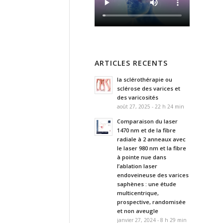
ARTICLES RECENTS
la sclérothérapie ou
sclérose des varices et
des varicosités
août 27, 2025 - 22 h 24 min
Comparaison du laser
1470 nm et de la fibre
radiale à 2 anneaux avec
le laser 980 nm et la fibre
à pointe nue dans
l’ablation laser
endoveineuse des varices
saphènes : une étude
multicentrique,
prospective, randomisée
et non aveugle
janvier 27, 2024 - 8 h 29 min