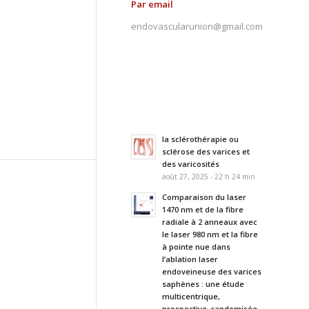
Par email
endovascularunion@gmail.com
la sclérothérapie ou
sclérose des varices et
des varicosités
août 27, 2025 - 22 h 24 min
Comparaison du laser
1470 nm et de la fibre
radiale à 2 anneaux avec
le laser 980 nm et la fibre
à pointe nue dans
l’ablation laser
endoveineuse des varices
saphènes : une étude
multicentrique,
prospective, randomisée