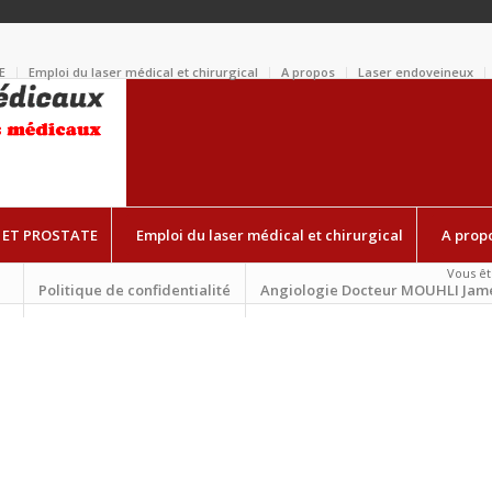
E
Emploi du laser médical et chirurgical
A propos
Laser endoveineux
 ET PROSTATE
Emploi du laser médical et chirurgical
A prop
Vous ête
Politique de confidentialité
Angiologie Docteur MOUHLI Jam