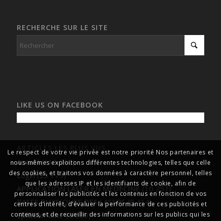
RECHERCHE SUR LE SITE
LIKE US ON FACEBOOK
ARTICLES LES PLUS VUS
Le respect de votre vie privée est notre priorité Nos partenaires et
Accueil
(113 060)
nous-mêmes exploitons différentes technologies, telles que celle
des cookies, et traitons vos données à caractère personnel, telles
Login
(23 179)
que les adresses IP et les identifiants de cookie, afin de
APPLICATION LASER EN MEDECINE
(10 257)
personnaliser les publicités et les contenus en fonction de vos
BASES PHYSIQUES DES LASERS
(9 414)
centres d’intérêt, d’évaluer la performance de ces publicités et
Epilation laser
(6 689)
contenus, et de recueillir des informations sur les publics qui les