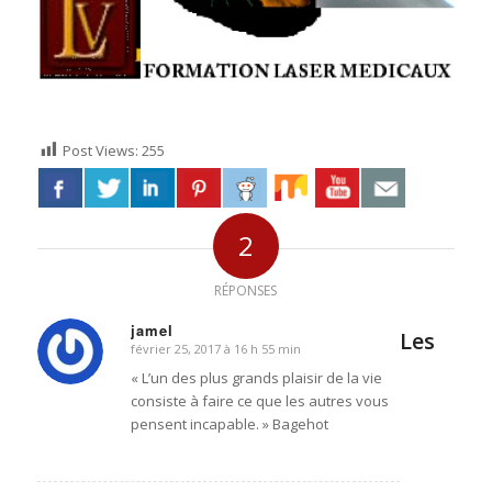
Post Views:
255
2
RÉPONSES
jamel
Les
février 25, 2017 à 16 h 55 min
dit
:
« L’un des plus grands plaisir de la vie
consiste à faire ce que les autres vous
pensent incapable. » Bagehot