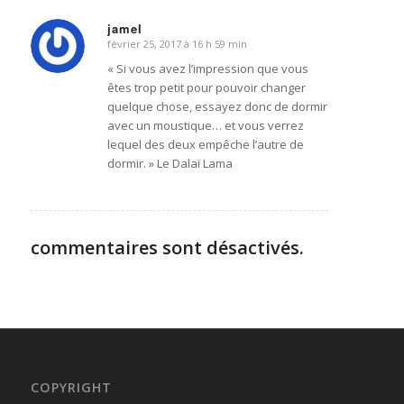
jamel
février 25, 2017 à 16 h 59 min
dit
:
« Si vous avez l’impression que vous
êtes trop petit pour pouvoir changer
quelque chose, essayez donc de dormir
avec un moustique… et vous verrez
lequel des deux empêche l’autre de
dormir. » Le Dalaï Lama
commentaires sont désactivés.
COPYRIGHT