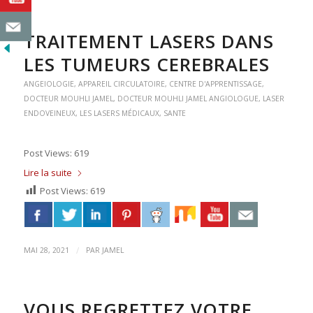
TRAITEMENT LASERS DANS
LES TUMEURS CEREBRALES
ANGEIOLOGIE
,
APPAREIL CIRCULATOIRE
,
CENTRE D'APPRENTISSAGE
,
DOCTEUR MOUHLI JAMEL
,
DOCTEUR MOUHLI JAMEL ANGIOLOGUE
,
LASER
ENDOVEINEUX
,
LES LASERS MÉDICAUX
,
SANTE
Post Views: 619
Lire la suite
Post Views:
619
/
MAI 28, 2021
PAR
JAMEL
VOUS REGRETTEZ VOTRE