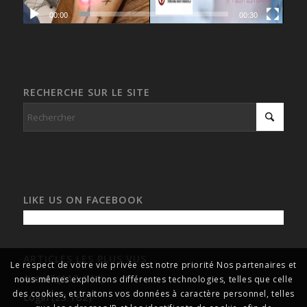
00:00
00:30
RECHERCHE SUR LE SITE
LIKE US ON FACEBOOK
ARTICLES LES PLUS VUS
Le respect de votre vie privée est notre priorité Nos partenaires et
Accueil
(113 144)
nous-mêmes exploitons différentes technologies, telles que celle
des cookies, et traitons vos données à caractère personnel, telles
Login
(23 182)