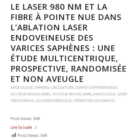
LE LASER 980 NM ET LA
FIBRE À POINTE NUE DANS
L’ABLATION LASER
ENDOVEINEUSE DES
VARICES SAPHÈNES : UNE
ÉTUDE MULTICENTRIQUE,
PROSPECTIVE, RANDOMISÉE
ET NON AVEUGLE
ANGEIOLOGIE
,
APPAREIL CIRCULATOIRE
,
CENTRE D'APPRENTISSAGE
,
DOCTEUR MOUHLI JAMEL
,
DOCTEUR MOUHLI JAMEL ANGIOLOGUE
,
LASER
ENDOVEINEUX
,
LES LASERS MÉDICAUX
,
OPÉRATIONS DES VARICES
Post Views: 349
Lire la suite
Post Views:
349