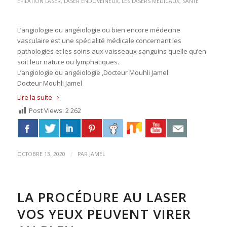
EPILATION LASER
,
LASER ENDOVEINEUX
,
LES LASERS MÉDICAUX
,
SANTE
L’angiologie ou angéiologie ou bien encore médecine
vasculaire est une spécialité médicale concernant les
pathologies et les soins aux vaisseaux sanguins quelle qu’en
soit leur nature ou lymphatiques.
L’angiologie ou angéiologie ,Docteur Mouhli Jamel
Docteur Mouhli Jamel
Lire la suite
Post Views:
2 262
/
OCTOBRE 13, 2020
PAR
JAMEL
LA PROCÉDURE AU LASER
VOS YEUX PEUVENT VIRER