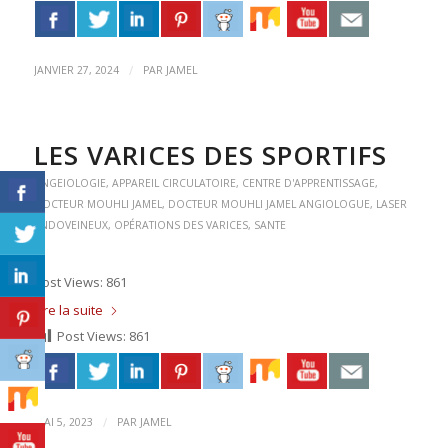
/
JANVIER 27, 2024
PAR
JAMEL
LES VARICES DES SPORTIFS
ANGEIOLOGIE
,
APPAREIL CIRCULATOIRE
,
CENTRE D'APPRENTISSAGE
,
DOCTEUR MOUHLI JAMEL
,
DOCTEUR MOUHLI JAMEL ANGIOLOGUE
,
LASER
ENDOVEINEUX
,
OPÉRATIONS DES VARICES
,
SANTE
Post Views: 861
Lire la suite
Post Views:
861
/
MAI 5, 2023
PAR
JAMEL