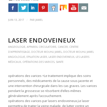
/
JUIN 13, 2017
PAR
JAMEL
LASER ENDOVEINEUX
ANGEIOLOGIE
,
APPAREIL CIRCULATOIRE
,
CANCER
,
CENTRE
D'APPRENTISSAGE
,
DOCTEUR MOUHLI JAMEL
,
DOCTEUR MOUHLI JAMEL
ANGIOLOGUE
,
EPILATION LASER
,
LASER ENDOVEINEUX
,
LES LASERS
MÉDICAUX
,
OPÉRATIONS DES VARICES
,
SANTE
opérations des varices =Le traitement implique des soins
personnels, des médicaments de la cause sous-jacente et
une intervention chirurgicale dans les cas graves. Les varices
pendant la grossesse se résorbent d’elles-mêmes
généralement après l’accouchement.
opérations des varices par lasers endoveineux,Le laser
permettra de traiter la veine malade, de lutter contre un