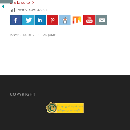
Lire la suite
Post Views:
4 960
/
JANVIER 10, 2017
PAR
JAMEL
COPYRIGHT