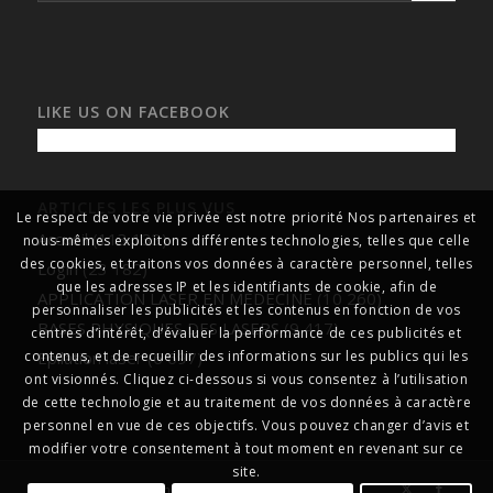
LIKE US ON FACEBOOK
ARTICLES LES PLUS VUS
Le respect de votre vie privée est notre priorité Nos partenaires et
Accueil
(113 133)
nous-mêmes exploitons différentes technologies, telles que celle
des cookies, et traitons vos données à caractère personnel, telles
Login
(23 182)
que les adresses IP et les identifiants de cookie, afin de
APPLICATION LASER EN MEDECINE
(10 260)
personnaliser les publicités et les contenus en fonction de vos
BASES PHYSIQUES DES LASERS
(9 417)
centres d’intérêt, d’évaluer la performance de ces publicités et
Epilation laser
(6 697)
contenus, et de recueillir des informations sur les publics qui les
ont visionnés. Cliquez ci-dessous si vous consentez à l’utilisation
de cette technologie et au traitement de vos données à caractère
personnel en vue de ces objectifs. Vous pouvez changer d’avis et
modifier votre consentement à tout moment en revenant sur ce
site.
© Copyright
formationlasersmédicaux