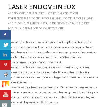
LASER ENDOVEINEUX
ANGEIOLOGIE
,
APPAREIL CIRCULATOIRE
,
CANCER
,
CENTRE
D'APPRENTISSAGE
,
DOCTEUR MOUHLI JAMEL
,
DOCTEUR MOUHLI JAMEL
ANGIOLOGUE
,
EPILATION LASER
,
LASER ENDOVEINEUX
,
LES LASERS
MÉDICAUX
,
OPÉRATIONS DES VARICES
,
SANTE
opérations des varices =Le traitement implique des soins
personnels, des médicaments de la cause sous-jacente et
une intervention chirurgicale dans les cas graves. Les varices
pendant la grossesse se résorbent d’elles-mêmes
généralement après l’accouchement.
opérations des varices par lasers endoveineux,Le laser
permettra de traiter la veine malade, de lutter contre un
mauvais retour veineux, de soulager la douleur et de prévenir
d’éventuelles …
La veine est traitée directement par l’énergie transmise par la
lumière laser à la paroi veineuse interne qui est chauffée puis
détruite. La veine n’est pas retirée . Elle cicatrise ensuite, se
fibrose et disparaît au fil du temps